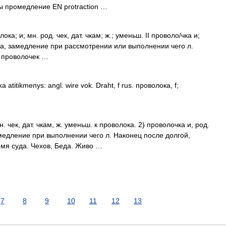
ы промедление EN protraction …
ка; и; мн. род. чек, дат. чкам; ж.; уменьш. II проволо/чка и;
ержка, замедление при рассмотрении или выполнении чего л.
з проволочек …
ika atitikmenys: angl. wire vok. Draht, f rus. проволока, f;
. чек, дат. чкам, ж. уменьш. к проволока. 2) проволочка и, род.
 замедление при выполнении чего л. Наконец после долгой,
мя суда. Чехов, Беда. Живо …
7
8
9
10
11
12
13