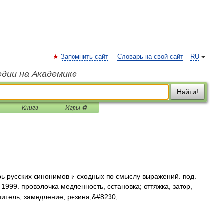
Запомнить сайт
Словарь на свой сайт
RU
едии на Академике
Найти!
Книги
Игры ⚽
рь русских синонимов и сходных по смыслу выражений. под.
 1999. проволочка медленность, остановка; оттяжка, затор,
анитель, замедление, резина,&#8230; …