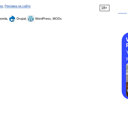
ка
,
Реклама на сайте
18+
omla,
Drupal,
WordPress, MODx.