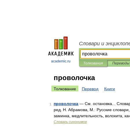
Словари и энциклоп
academic.ru
Толкования
Переводы
проволочка
Толкование
Перевод
Книги
проволочка
— См. остановка... Слова
1
ред. Н. Абрамова, М.: Русские словари,
заминка, медлительность, волокита, к
Словарь синонимов