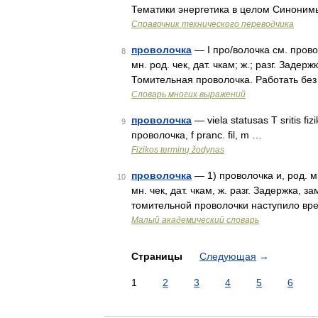
Тематики энергетика в целом Синоним
Справочник технического переводчика
проволочка
— I про/волочка см. проволо
8
мн. род. чек, дат. чкам; ж.; разг. Зад
Томительная проволочка. Работать бе
Словарь многих выражений
проволочка
— viela statusas T sritis fiz
9
проволочка, f pranc. fil, m …
Fizikos terminų žodynas
проволочка
— 1) проволочка и, род. мн
10
мн. чек, дат. чкам, ж. разг. Задержка,
томительной проволочки наступило вре
Малый академический словарь
Страницы
Следующая
→
1
2
3
4
5
6