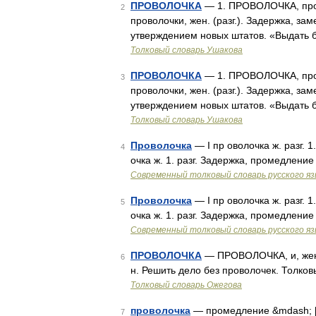
ПРОВОЛОЧКА
— 1. ПРОВОЛОЧКА, прово
2
проволочки, жен. (разг.). Задержка, з
утверждением новых штатов. «Выдать б
Толковый словарь Ушакова
ПРОВОЛОЧКА
— 1. ПРОВОЛОЧКА, прово
3
проволочки, жен. (разг.). Задержка, з
утверждением новых штатов. «Выдать б
Толковый словарь Ушакова
Проволочка
— I пр оволочка ж. разг. 1
4
очка ж. 1. разг. Задержка, промедление
Современный толковый словарь русского я
Проволочка
— I пр оволочка ж. разг. 1
5
очка ж. 1. разг. Задержка, промедление
Современный толковый словарь русского я
ПРОВОЛОЧКА
— ПРОВОЛОЧКА, и, жен. 
6
н. Решить дело без проволочек. Толко
Толковый словарь Ожегова
проволочка
— промедление &mdash; [А.
7